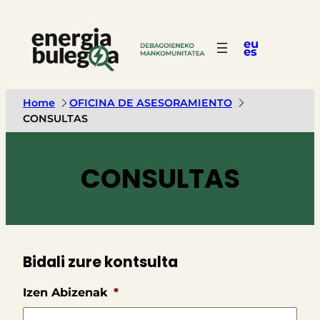
eu
es
Home
OFICINA DE ASESORAMIENTO
CONSULTAS
CONSULTAS
Bidali zure kontsulta
Izen Abizenak
*