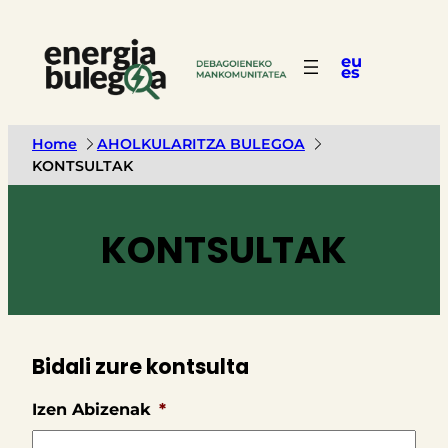
eu
es
Home
AHOLKULARITZA BULEGOA
KONTSULTAK
KONTSULTAK
Bidali zure kontsulta
Izen Abizenak
*