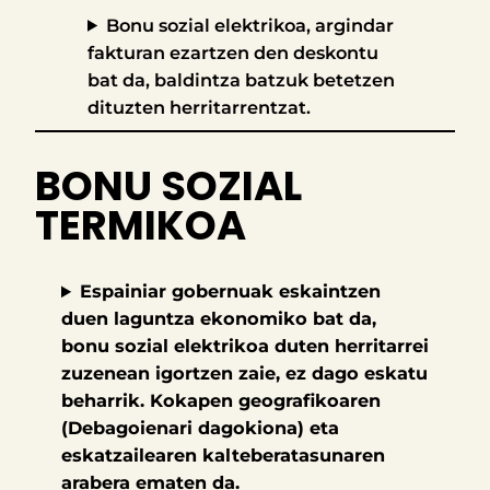
Bonu sozial elektrikoa, argindar
fakturan ezartzen den deskontu
bat da, baldintza batzuk betetzen
dituzten herritarrentzat.
BONU SOZIAL
TERMIKOA
Espainiar gobernuak eskaintzen
duen laguntza ekonomiko bat da,
bonu sozial elektrikoa duten herritarrei
zuzenean igortzen zaie, ez dago eskatu
beharrik. Kokapen geografikoaren
(Debagoienari dagokiona) eta
eskatzailearen kalteberatasunaren
arabera ematen da.