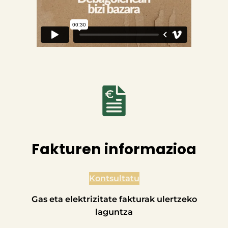
Fakturen informazioa
Kontsultatu
Gas eta elektrizitate fakturak ulertzeko
laguntza