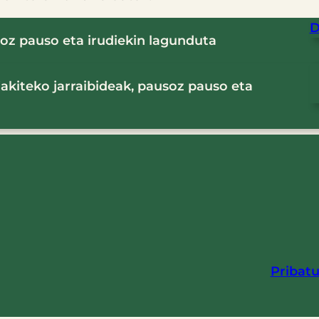
D
soz pauso eta irudiekin lagunduta
akiteko jarraibideak, pausoz pauso eta
Pribatu