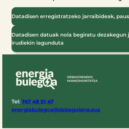
Datadisen erregistratzeko jarraibideak, pau
Datadisen datuak nola begiratu dezakegun j
irudiekin lagunduta
Tel:
747 48 51 47
energiabulegoa@debagoiena.eus