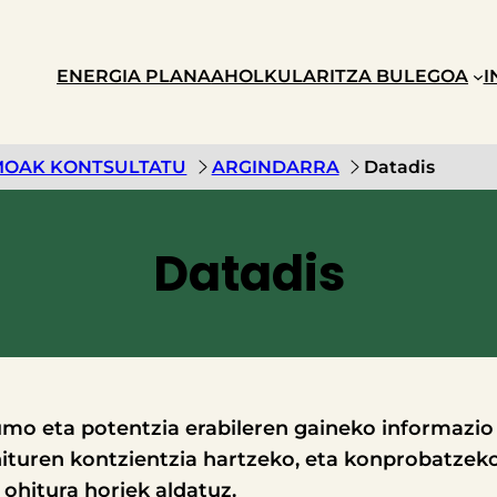
ENERGIA PLANA
AHOLKULARITZA BULEGOA
I
OAK KONTSULTATU
ARGINDARRA
Datadis
Datadis
umo eta potentzia erabileren gaineko informazi
turen kontzientzia hartzeko, eta konprobatzek
ohitura horiek aldatuz.