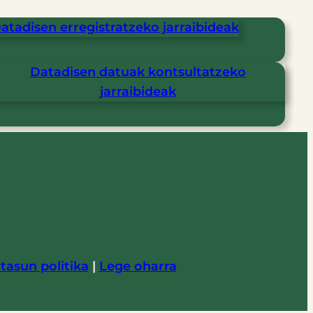
atadisen erregistratzeko jarraibideak
Datadisen datuak kontsultatzeko
jarraibideak
tasun politika
|
Lege oharra