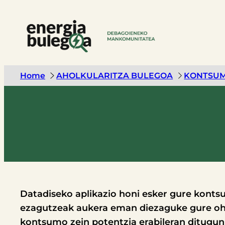
Home
AHOLKULARITZA BULEGOA
KONTSUM
Datadiseko aplikazio honi esker gure konts
ezagutzeak aukera eman diezaguke gure ohi
kontsumo zein potentzia erabileran ditugun 