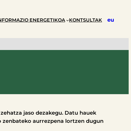
eu
NFORMAZIO ENERGETIKOA
KONTSULTAK
o zehatza jaso dezakegu. Datu hauek
o zenbateko aurrezpena lortzen dugun