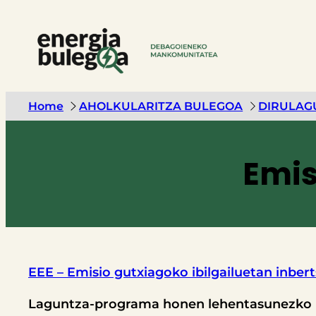
Home
AHOLKULARITZA BULEGOA
DIRULAG
Emis
EEE –
Emisio gutxiagoko ibilgailuetan inbe
Laguntza-programa honen lehentasunezko he