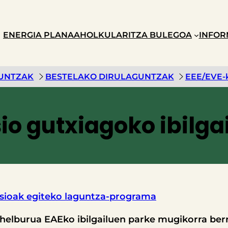
ENERGIA PLANA
AHOLKULARITZA BULEGOA
INFOR
UNTZAK
BESTELAKO DIRULAGUNTZAK
EEE/EVE-k
io gutxiagoko ibilga
rtsioak egiteko laguntza-programa
lburua EAEko ibilgailuen parke mugikorra berr