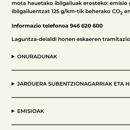
mota hauetako ibilgailuak erosteko: emisio 
ibilgailuentzat 125 g/km-tik beherako CO
em
2
Informazio telefonoa
946 620 600
Laguntza-deialdi honen eskaeren tramitazio
ONURADUNAK
JARDUERA SUBENTZIONAGARRIAK ETA HA
EMISIOAK