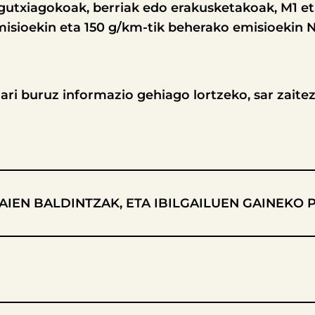
gutxiagokoak, berriak edo erakusketakoak, M1 eta
isioekin eta 150 g/km-tik beherako emisioekin N
ari buruz informazio gehiago lortzeko, sar zait
IEN BALDINTZAK, ETA IBILGAILUEN GAINEKO 