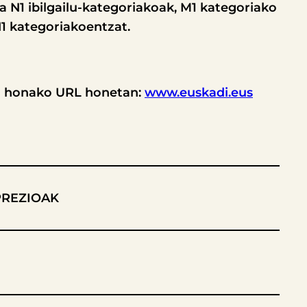
 N1 ibilgailu-kategoriakoak, M1 kategoriako
1 kategoriakoentzat.
ez honako URL honetan:
www.euskadi.eus
PREZIOAK