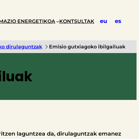
eu
es
MAZIO ENERGETIKOA
KONTSULTAK
o dirulaguntzak
Emisio gutxiagoko ibilgailuak
iluak
itzen laguntzea da, dirulaguntzak emanez